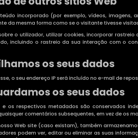
o de outros sítios Web
nteúdo incorporado (por exemplo, vídeos, imagens, a
e da mesma forma como se o visitante tivesse visitad
re o utilizador, utilizar cookies, incorporar rastreio 
o, incluindo o rastreio da sua interação com o co
lhamos os seus dados
se, o seu endereço IP será incluído no e-mail de repos
uardamos os seus dados
o e os respectivos metadados são conservados inde
quaisquer comentários subsequentes, em vez de os m
o nosso Web site (caso existam), também armazenam
lizadores podem ver, editar ou eliminar as suas infor